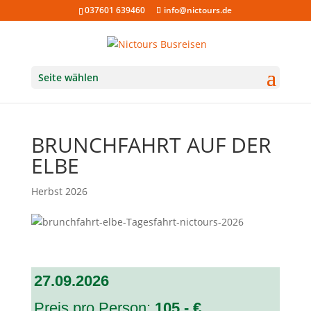
037601 639460
info@nictours.de
Seite wählen
BRUNCHFAHRT AUF DER
ELBE
Herbst 2026
27.09.2026
Preis pro Person:
105,- €