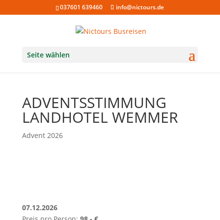
037601 639460
info@nictours.de
Seite wählen
ADVENTSSTIMMUNG
LANDHOTEL WEMMER
Advent 2026
07.12.2026
Preis pro Person:
98,- €