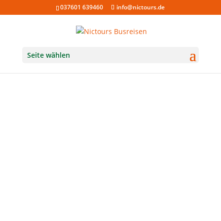
037601 639460
info@nictours.de
Seite wählen