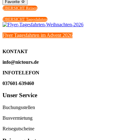
Favorite
ÜBERSICHT Reisen
ÜBERSICHT Tagesfahrten
Flyer Tagesfahrten im Advent 2026
KONTAKT
info@nictours.de
INFOTELEFON
037601-639460
Unser Service
Buchungsstellen
Busvermietung
Reisegutscheine