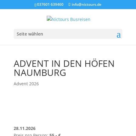
037601 639460
info@nictours.de
Seite wählen
ADVENT IN DEN HÖFEN
NAUMBURG
Advent 2026
28.11.2026
Preis pro Person:
55,- €