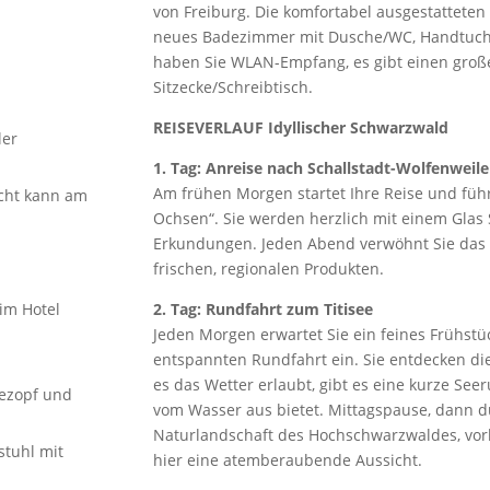
von Freiburg. Die komfortabel ausgestattete
neues Badezimmer mit Dusche/WC, Handtuch
haben Sie WLAN-Empfang, es gibt einen groß
Sitzecke/Schreibtisch.
REISEVERLAUF Idyllischer Schwarzwald
ler
1. Tag: Anreise nach Schallstadt-Wolfenweile
Am frühen Morgen startet Ihre Reise und füh
cht kann am
Ochsen“. Sie werden herzlich mit einem Glas 
Erkundungen. Jeden Abend verwöhnt Sie das H
frischen, regionalen Produkten.
2. Tag: Rundfahrt zum Titisee
im Hotel
Jeden Morgen erwartet Sie ein feines Frühstü
entspannten Rundfahrt ein. Sie entdecken die
es das Wetter erlaubt, gibt es eine kurze See
fezopf und
vom Wasser aus bietet. Mittagspause, dann d
Naturlandschaft des Hochschwarzwaldes, vorb
stuhl mit
hier eine atemberaubende Aussicht.