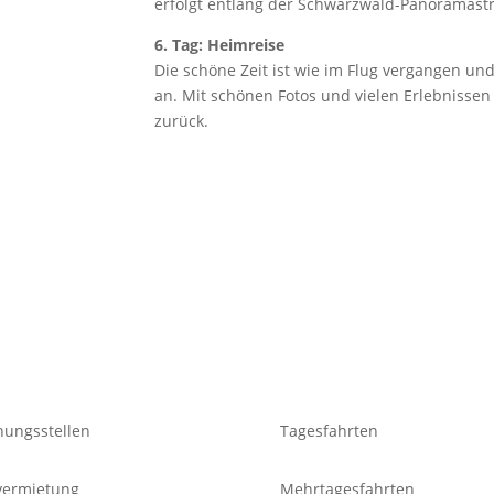
erfolgt entlang der Schwarzwald-Panoramast
6. Tag: Heimreise
Die schöne Zeit ist wie im Flug vergangen un
an. Mit schönen Fotos und vielen Erlebnissen
zurück.
ser Service
Reiseangebote
ungsstellen
Tagesfahrten
vermietung
Mehrtagesfahrten