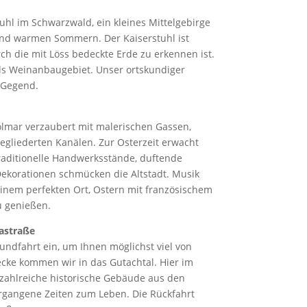
uhl im Schwarzwald, ein kleines Mittelgebirge
und warmen Sommern. Der Kaiserstuhl ist
h die mit Löss bedeckte Erde zu erkennen ist.
als Weinanbaugebiet. Unser ortskundiger
e Gegend.
lmar verzaubert mit malerischen Gassen,
egliederten Kanälen. Zur Osterzeit erwacht
raditionelle Handwerksstände, duftende
Dekorationen schmücken die Altstadt. Musik
einem perfekten Ort, Ostern mit französischem
u genießen.
astraße
undfahrt ein, um Ihnen möglichst viel von
recke kommen wir in das Gutachtal. Hier im
zahlreiche historische Gebäude aus den
rgangene Zeiten zum Leben. Die Rückfahrt