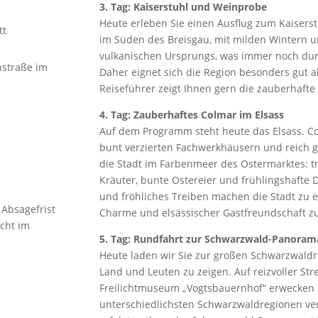
3. Tag: Kaiserstuhl und Weinprobe
Heute erleben Sie einen Ausflug zum Kaiserst
tt
im Süden des Breisgau, mit milden Wintern 
vulkanischen Ursprungs, was immer noch durc
nstraße im
Daher eignet sich die Region besonders gut 
Reiseführer zeigt Ihnen gern die zauberhaft
4. Tag: Zauberhaftes Colmar im Elsass
Auf dem Programm steht heute das Elsass. Co
bunt verzierten Fachwerkhäusern und reich g
die Stadt im Farbenmeer des Ostermarktes: t
Kräuter, bunte Ostereier und frühlingshafte 
und fröhliches Treiben machen die Stadt zu 
 Absagefrist
Charme und elsässischer Gastfreundschaft z
icht im
5. Tag: Rundfahrt zur Schwarzwald-Panoram
Heute laden wir Sie zur großen Schwarzwaldr
Land und Leuten zu zeigen. Auf reizvoller St
Freilichtmuseum „Vogtsbauernhof“ erwecken 
unterschiedlichsten Schwarzwaldregionen ve