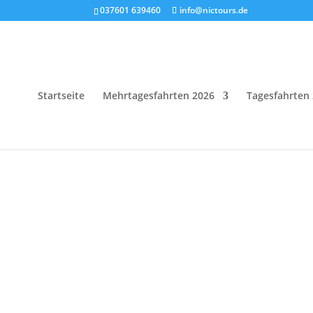
037601 639460
info@nictours.de
Startseite
Mehrtagesfahrten 2026
Tagesfahrten