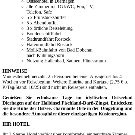
Ostseehotel in Dierhagen
alle Zimmer mit DU/WC, Fön, TV,
Telefon, Safe
5 x Frühstücksbuffet
5 x Abendbuffet
3 x örtliche Reiseleitung
Boddenschifffahrt
Stadtrundfahrt Rostock
Hafenrundfahrt Rostock
Molli-Bahnfahrt von Bad Doberan
nach Kühlungsborn
Nutzung Hallenbad, Saunen, Fitnessraum
HINWEISE
Mindestteilnehmerzahl: 25 Personen bei einer Absagefrist bis 4
Wochen vor Reisebeginn. Weitere Eintritte und Kurtaxe (2,75 € p.
P./Tag/Stand: 10/25) sind nicht im Reisepreis enthalten.
Genießen Sie erholsame Tage im idyllischen Ostseebad
Dierhagen auf der Halbinsel Fischland-Darß-Zingst. Entdecken
Sie die Ruhe der Ostsee, charmante Orte in der Umgebung und
die besondere Atmosphäre dieser einzigartigen Küstenregion.
IHR HOTEL
Ihr 3-Sterne-Hotel verfügt über komfortabel eingerichtete Zimmer