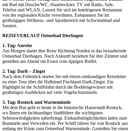
mit Bad mit Dusche/WC, Haartrockner, TV mit Radio, Safe,
Telefon und WLAN. Lassen Sie sich im hoteleigenen Restaurant
von der regionalen Küche verwöhnen. Entspannen Sie im
großzügigen Wellness– und Sportbereich mit Schwimmbad und
Saunen.
REISEVERLAUF Ostseebad Dierhagen
1. Tag: Anreise
Am Morgen startet ihre Reise Richtung Norden in das bezaubernde
Ostseebad Dierhagen. Nach Ankunft beziehen Sie ihre Zimmer und
genießen am Abend ein Essen vom üppigen Buffet.
2. Tag: Darß – Zingst
Nach dem Frühstück starten Sie mit einem ortskundigen Reiseleiter
zu einer Tour über die Halbinsel Fischland-Darß-Zingst. Ein
Highlight ist die Schiffsfahrt durch die Boddengewässer mit
großartigen Ausblicken auf viele Vogelschutzinseln.
3. Tag: Rostock und Warnemünde
Mit dem Bus geht es heute in die historische Hansestadt Rostock,
wo Ihnen ein fachkundiger Stadtführer die wichtigsten
Sehenswürdigkeiten näherbringt. Einkaufsmöglichkeiten laden zum
Bummeln und Verweilen ein. Per Schiff fahren Sie von Rostock aus
entlang der Küste zum Ostseebad Warnemünde. Genießen Sie einen