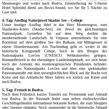
Montenegro und weiter nach Budva. Zimmerbezug im 5-Sterne
Hotel Splendid direkt am Becici-Strand, wo Sie für 5 Nächte zu
Gast sind.
4. Tag: Ausflug Naturjuwel Skadar See – Cetinje
Unser heutiger Ausflug führt in das Herz Montenegros, zum
Skadarsko-Jezero (Skadar-See), ein Juwel im gleichnamigen
Nationalpark. Genießen Sie auf dem Weg dorthin die
atemberaubende Landschaft. In Virpazar unternehmen Sie eine
Bootstour auf dem größten See des Balkans mit Mittagessen in
einem Strandrestaurant. Am Nachmittag geht es weiter in die
historische Königsstadt Cetinje, hoch in den Bergen des
Nationalparks Lovćen (UNESCO Weltnaturerbe) gelegen.
Bummelfreizeit in der ehemaligen Landeshauptstadt, wo sich heute
noch der Amtssitz des montenegrinischen Präsidenten befindet.
Entlang des Nationalparks Lovćen und über eine spektakuläre
Panoramastraße mit dem unvergleichlichen Blick auf die Bucht von
Kotor und das Adriatische Meer fahren wir zurück zur Küste und
nach Budva.
5. Tag: Freizeit in Budva
Nach dem Frühstück kurzer Transfer zur Promenade und Altstadt
von Budva. In der Neustadt findet man neben eindrucksvollen
Geschäftsgebäuden international bekannte Ketten, die zum Shoppen
oder Speisen einladen. Noch spannender ist die historische Altstadt