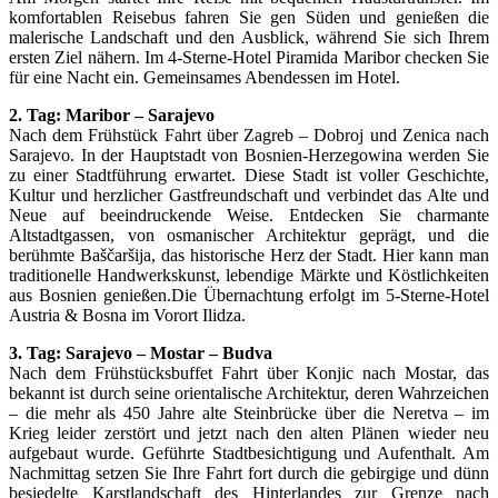
komfortablen Reisebus fahren Sie gen Süden und genießen die
malerische Landschaft und den Ausblick, während Sie sich Ihrem
ersten Ziel nähern. Im 4-Sterne-Hotel Piramida Maribor checken Sie
für eine Nacht ein. Gemeinsames Abendessen im Hotel.
2. Tag: Maribor – Sarajevo
Nach dem Frühstück Fahrt über Zagreb – Dobroj und Zenica nach
Sarajevo. In der Hauptstadt von Bosnien-Herzegowina werden Sie
zu einer Stadtführung erwartet. Diese Stadt ist voller Geschichte,
Kultur und herzlicher Gastfreundschaft und verbindet das Alte und
Neue auf beeindruckende Weise. Entdecken Sie charmante
Altstadtgassen, von osmanischer Architektur geprägt, und die
berühmte Baščaršija, das historische Herz der Stadt. Hier kann man
traditionelle Handwerkskunst, lebendige Märkte und Köstlichkeiten
aus Bosnien genießen.Die Übernachtung erfolgt im 5-Sterne-Hotel
Austria & Bosna im Vorort Ilidza.
3. Tag: Sarajevo – Mostar – Budva
Nach dem Frühstücksbuffet Fahrt über Konjic nach Mostar, das
bekannt ist durch seine orientalische Architektur, deren Wahrzeichen
– die mehr als 450 Jahre alte Steinbrücke über die Neretva – im
Krieg leider zerstört und jetzt nach den alten Plänen wieder neu
aufgebaut wurde. Geführte Stadtbesichtigung und Aufenthalt. Am
Nachmittag setzen Sie Ihre Fahrt fort durch die gebirgige und dünn
besiedelte Karstlandschaft des Hinterlandes zur Grenze nach