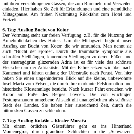
mit ihren verschlungenen Gassen, die zum Bummeln und Verweilen
einladen. Hier haben Sie Zeit für Erkundungen und eine gemütliche
Mittagspause. Am frühen Nachmittag Rückfahrt zum Hotel und
Freizeit.
6. Tag: Ausflug Bucht von Kotor
Der Vormittag steht zur freien Verfügung, z.B. für die Nutzung der
Annehmlichkeiten des Hotels. Um die Mittagszeit beginnt unser
Ausflug zur Bucht von Kotor, die wir umrunden. Man nennt sie
auch “Bucht der Fjorde”. Durch die traumhafte Symphonie aus
schroffen Steilhängen, kauernden Siedlungen zu deren Füßen und
der smaragdgrün glitzernden Adria ist es für viele das schönste
Fleckchen an der Adriaküste. Mit der Fähre setzen wir über nach
Kamenari und fahren entlang der Uferstraße nach Perast. Von hier
haben Sie einen ungehinderten Blick auf die kleine, unbewohnte
Insel Maria vom Felsen, die durch ihre markante Felsformation und
historische Klosteranlage besticht. Nach kurzer Fahrt erreichen wir
Kotor am Fuße des Berges Lovcen. Die von wuchtigen
Festungsmauern umgebene Altstadt gilt unangefochten als schönste
Stadt des Landes. Sie haben hier ausreichend Zeit, durch die
pittoresken Gassen zu schlendern.
7. Tag: Ausflug Kolašin – Kloster Morača
Mit einem örtlichen Gästeführer geht es ins Hinterland
Montenegros, durch grandiose Schluchten in die „Schwarzen