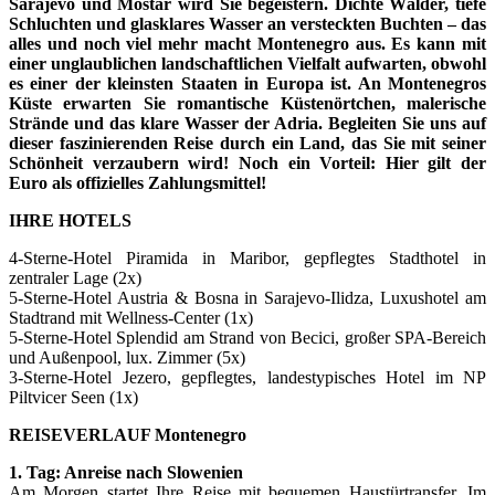
Sarajevo und Mostar wird Sie begeistern. Dichte Wälder, tiefe
Schluchten und glasklares Wasser an versteckten Buchten – das
alles und noch viel mehr macht Montenegro aus. Es kann mit
einer unglaublichen landschaftlichen Vielfalt aufwarten, obwohl
es einer der kleinsten Staaten in Europa ist. An Montenegros
Küste erwarten Sie romantische Küstenörtchen, malerische
Strände und das klare Wasser der Adria. Begleiten Sie uns auf
dieser faszinierenden Reise durch ein Land, das Sie mit seiner
Schönheit verzaubern wird! Noch ein Vorteil: Hier gilt der
Euro als offizielles Zahlungsmittel!
IHRE HOTELS
4-Sterne-Hotel Piramida in Maribor, gepflegtes Stadthotel in
zentraler Lage (2x)
5-Sterne-Hotel Austria & Bosna in Sarajevo-Ilidza, Luxushotel am
Stadtrand mit Wellness-Center (1x)
5-Sterne-Hotel Splendid am Strand von Becici, großer SPA-Bereich
und Außenpool, lux. Zimmer (5x)
3-Sterne-Hotel Jezero, gepflegtes, landestypisches Hotel im NP
Piltvicer Seen (1x)
REISEVERLAUF Montenegro
1. Tag: Anreise nach Slowenien
Am Morgen startet Ihre Reise mit bequemen Haustürtransfer. Im