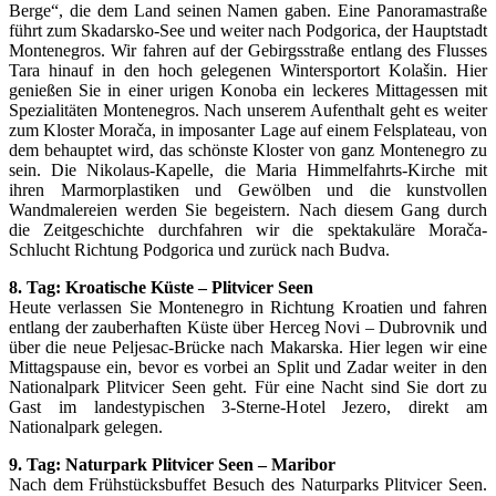
Berge“, die dem Land seinen Namen gaben. Eine Panoramastraße
führt zum Skadarsko-See und weiter nach Podgorica, der Hauptstadt
Montenegros. Wir fahren auf der Gebirgsstraße entlang des Flusses
Tara hinauf in den hoch gelegenen Wintersportort Kolašin. Hier
genießen Sie in einer urigen Konoba ein leckeres Mittagessen mit
Spezialitäten Montenegros. Nach unserem Aufenthalt geht es weiter
zum Kloster Morača, in imposanter Lage auf einem Felsplateau, von
dem behauptet wird, das schönste Kloster von ganz Montenegro zu
sein. Die Nikolaus-Kapelle, die Maria Himmelfahrts-Kirche mit
ihren Marmorplastiken und Gewölben und die kunstvollen
Wandmalereien werden Sie begeistern. Nach diesem Gang durch
die Zeitgeschichte durchfahren wir die spektakuläre Morača-
Schlucht Richtung Podgorica und zurück nach Budva.
8. Tag: Kroatische Küste – Plitvicer Seen
Heute verlassen Sie Montenegro in Richtung Kroatien und fahren
entlang der zauberhaften Küste über Herceg Novi – Dubrovnik und
über die neue Peljesac-Brücke nach Makarska. Hier legen wir eine
Mittagspause ein, bevor es vorbei an Split und Zadar weiter in den
Nationalpark Plitvicer Seen geht. Für eine Nacht sind Sie dort zu
Gast im landestypischen 3-Sterne-Hotel Jezero, direkt am
Nationalpark gelegen.
9. Tag: Naturpark Plitvicer Seen – Maribor
Nach dem Frühstücksbuffet Besuch des Naturparks Plitvicer Seen.